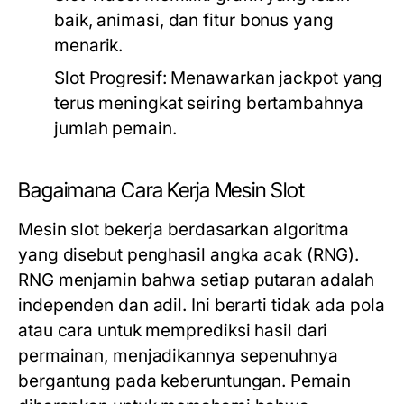
baik, animasi, dan fitur bonus yang
menarik.
Slot Progresif:
Menawarkan jackpot yang
terus meningkat seiring bertambahnya
jumlah pemain.
Bagaimana Cara Kerja Mesin Slot
Mesin slot bekerja berdasarkan algoritma
yang disebut
penghasil angka acak
(RNG).
RNG menjamin bahwa setiap putaran adalah
independen dan adil. Ini berarti tidak ada pola
atau cara untuk memprediksi hasil dari
permainan, menjadikannya sepenuhnya
bergantung pada keberuntungan. Pemain