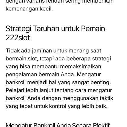
dengan varians rendah sering memberikan
kemenangan kecil.
Strategi Taruhan untuk Pemain
222slot
Tidak ada jaminan untuk menang saat
bermain slot, tetapi ada beberapa strategi
yang bisa membantu memaksimalkan
pengalaman bermain Anda. Mengatur
bankroll
menjadi hal yang sangat penting.
Pelajari lebih lanjut tentang cara mengatur
bankroll Anda dengan menggunakan taktik
yang tepat untuk kontrol yang lebih baik.
Mengatur Bankroll Anda Secara Efektif