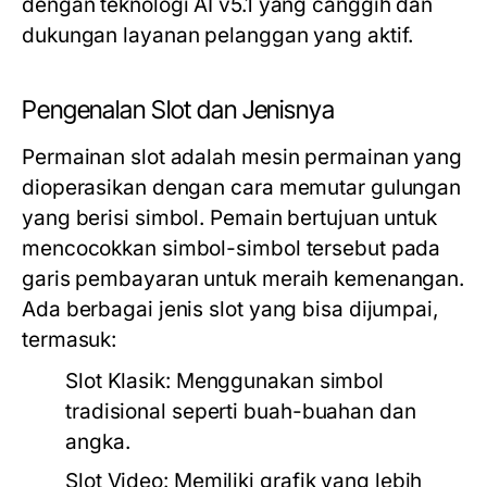
dengan teknologi AI v5.1 yang canggih dan
dukungan layanan pelanggan yang aktif.
Pengenalan Slot dan Jenisnya
Permainan slot adalah mesin permainan yang
dioperasikan dengan cara memutar gulungan
yang berisi simbol. Pemain bertujuan untuk
mencocokkan simbol-simbol tersebut pada
garis pembayaran untuk meraih kemenangan.
Ada berbagai jenis slot yang bisa dijumpai,
termasuk:
Slot Klasik:
Menggunakan simbol
tradisional seperti buah-buahan dan
angka.
Slot Video:
Memiliki grafik yang lebih