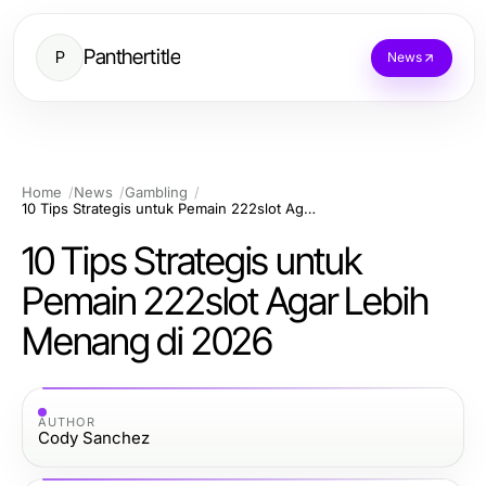
Panthertitle
P
News
Home
News
Gambling
10 Tips Strategis untuk Pemain 222slot Agar Lebih Menang di 2026
10 Tips Strategis untuk
Pemain 222slot Agar Lebih
Menang di 2026
AUTHOR
Cody Sanchez