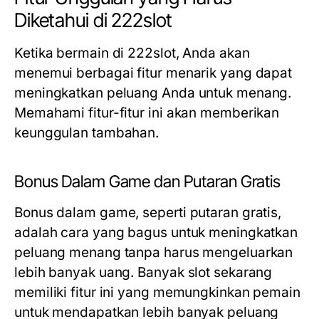
Diketahui di 222slot
Ketika bermain di 222slot, Anda akan
menemui berbagai fitur menarik yang dapat
meningkatkan peluang Anda untuk menang.
Memahami fitur-fitur ini akan memberikan
keunggulan tambahan.
Bonus Dalam Game dan Putaran Gratis
Bonus dalam game, seperti putaran gratis,
adalah cara yang bagus untuk meningkatkan
peluang menang tanpa harus mengeluarkan
lebih banyak uang. Banyak slot sekarang
memiliki fitur ini yang memungkinkan pemain
untuk mendapatkan lebih banyak peluang