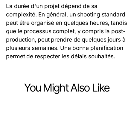
La durée d'un projet dépend de sa
complexité. En général, un shooting standard
peut être organisé en quelques heures, tandis
que le processus complet, y compris la post-
production, peut prendre de quelques jours à
plusieurs semaines. Une bonne planification
permet de respecter les délais souhaités.
You Might Also Like
Business and Consumer Services
Business and Consumer Services
Is There a Better Alternative to Hulu
Business and Consumer Services
Was wäre, wenn Transport Zoll in
Political Ads for Campaign Success