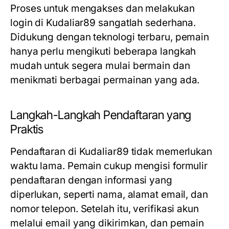
Proses untuk mengakses dan melakukan
login di Kudaliar89 sangatlah sederhana.
Didukung dengan teknologi terbaru, pemain
hanya perlu mengikuti beberapa langkah
mudah untuk segera mulai bermain dan
menikmati berbagai permainan yang ada.
Langkah-Langkah Pendaftaran yang
Praktis
Pendaftaran di Kudaliar89 tidak memerlukan
waktu lama. Pemain cukup mengisi formulir
pendaftaran dengan informasi yang
diperlukan, seperti nama, alamat email, dan
nomor telepon. Setelah itu, verifikasi akun
melalui email yang dikirimkan, dan pemain