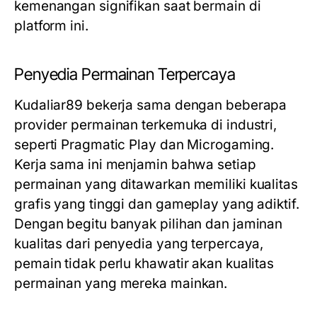
kemenangan signifikan saat bermain di
platform ini.
Penyedia Permainan Terpercaya
Kudaliar89 bekerja sama dengan beberapa
provider permainan terkemuka di industri,
seperti Pragmatic Play dan Microgaming.
Kerja sama ini menjamin bahwa setiap
permainan yang ditawarkan memiliki kualitas
grafis yang tinggi dan gameplay yang adiktif.
Dengan begitu banyak pilihan dan jaminan
kualitas dari penyedia yang terpercaya,
pemain tidak perlu khawatir akan kualitas
permainan yang mereka mainkan.