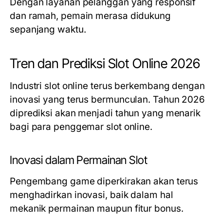
Dengan layanan pelanggan yang responsif
dan ramah, pemain merasa didukung
sepanjang waktu.
Tren dan Prediksi Slot Online 2026
Industri slot online terus berkembang dengan
inovasi yang terus bermunculan. Tahun 2026
diprediksi akan menjadi tahun yang menarik
bagi para penggemar slot online.
Inovasi dalam Permainan Slot
Pengembang game diperkirakan akan terus
menghadirkan inovasi, baik dalam hal
mekanik permainan maupun fitur bonus.