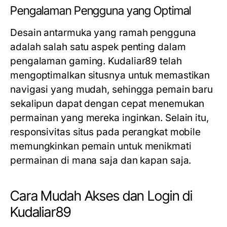
Pengalaman Pengguna yang Optimal
Desain antarmuka yang ramah pengguna
adalah salah satu aspek penting dalam
pengalaman gaming. Kudaliar89 telah
mengoptimalkan situsnya untuk memastikan
navigasi yang mudah, sehingga pemain baru
sekalipun dapat dengan cepat menemukan
permainan yang mereka inginkan. Selain itu,
responsivitas situs pada perangkat mobile
memungkinkan pemain untuk menikmati
permainan di mana saja dan kapan saja.
Cara Mudah Akses dan Login di
Kudaliar89