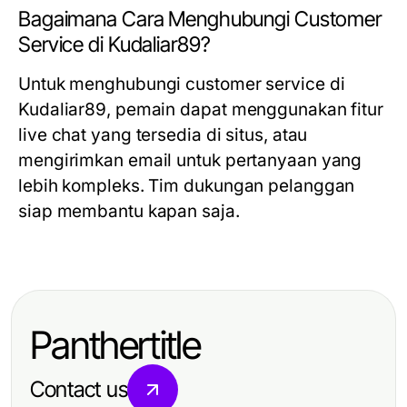
Bagaimana Cara Menghubungi Customer
Service di Kudaliar89?
Untuk menghubungi customer service di
Kudaliar89, pemain dapat menggunakan fitur
live chat yang tersedia di situs, atau
mengirimkan email untuk pertanyaan yang
lebih kompleks. Tim dukungan pelanggan
siap membantu kapan saja.
Panthertitle
Contact us