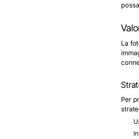
possa 
Valo
La fo
immagi
conne
Strat
Per p
strate
U
In