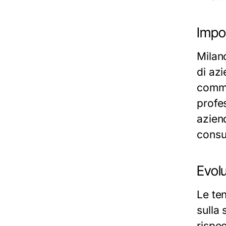
Impor
Milan
di az
comme
profe
azien
consu
Evolu
Le te
sulla 
rispec